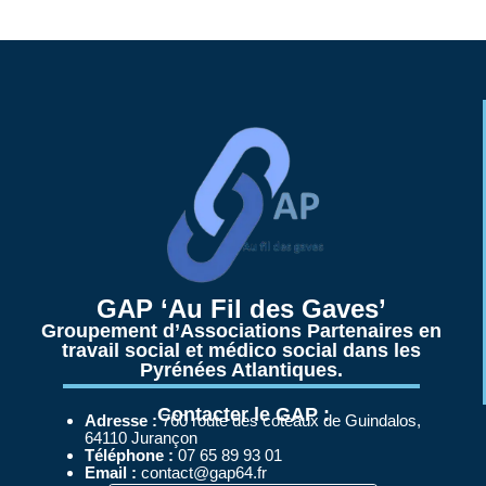
Linke
GAP ‘Au Fil des Gaves’
Linke
Groupement d’Associations Partenaires en
travail social et médico social dans les
Pyrénées Atlantiques.
Linke
Linke
Contacter le GAP :
Adresse :
760 route des coteaux de Guindalos,
64110 Jurançon
Téléphone :
07 65 89 93 01
Email :
contact@gap64.fr