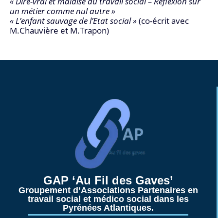
« Dire-vrai et malaise du travail social – Réflexion sur
un métier comme nul autre »
« L’enfant sauvage de l’Etat social »
(co-écrit avec
M.Chauvière et M.Trapon)
Linke
GAP ‘Au Fil des Gaves’
Linke
Groupement d’Associations Partenaires en
travail social et médico social dans les
Pyrénées Atlantiques.